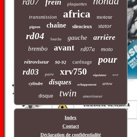
honda
rd07
frein
plaquettes
africa
moteur
transmission
chaîne
stator
silencieux
pignon
rd04
arrière
gauche
fourche
avant
brembo
rd07a
moto
pour
rétroviseur
carénage
90-92
xrv750
rd03
paire
noir
régulateur
disques
cylindre
arrow
echappement
twin
disque
amortisseur
Index
Contact
Déclaration de confidentialité