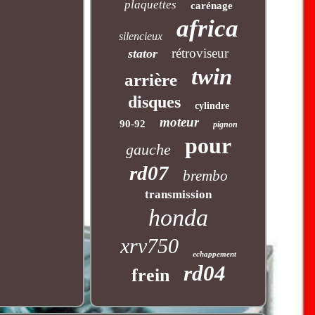
plaquettes
carénage
africa
silencieux
rétroviseur
stator
twin
arrière
disques
cylindre
moteur
90-92
pignon
pour
gauche
rd07
brembo
transmission
honda
xrv750
echappement
rd04
frein