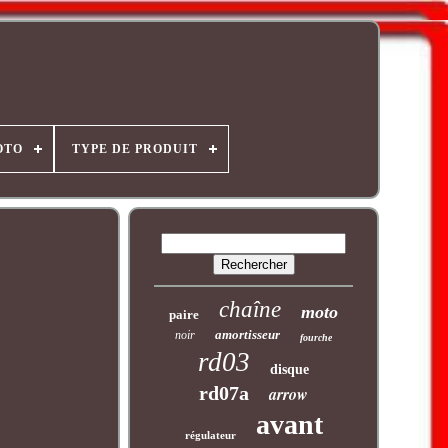
OTO
TYPE DE PRODUIT
chaîne
moto
paire
amortisseur
noir
fourche
rd03
disque
rd07a
arrow
avant
régulateur