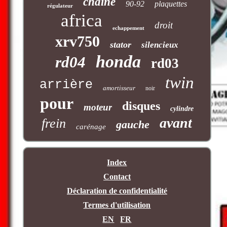
chaîne
90-92
plaquettes
régulateur
africa
droit
echappement
xrv750
stator
silencieux
honda
rd04
rd03
twin
arrière
amortisseur
noir
pour
disques
moteur
cylindre
avant
frein
gauche
carénage
Index
Contact
Déclaration de confidentialité
Termes d'utilisation
EN
FR