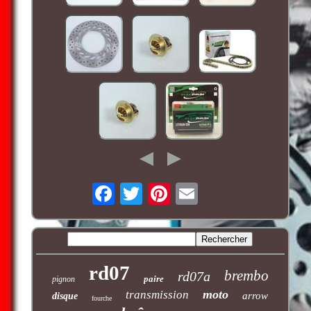
rd07
brembo
rd07a
paire
pignon
moto
transmission
arrow
disque
fourche