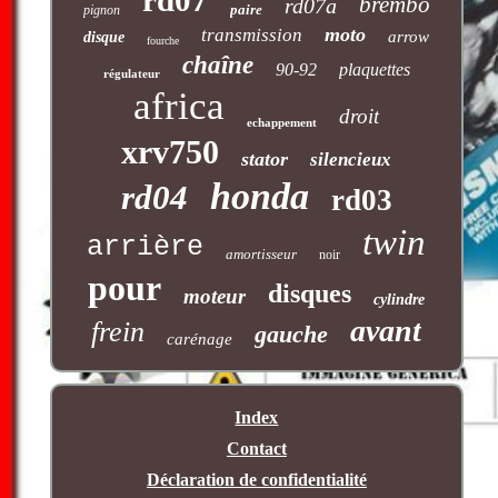
rd07
brembo
rd07a
paire
pignon
moto
transmission
arrow
disque
fourche
chaîne
90-92
plaquettes
régulateur
africa
droit
echappement
xrv750
stator
silencieux
honda
rd04
rd03
twin
arrière
amortisseur
noir
pour
disques
moteur
cylindre
avant
frein
gauche
carénage
Index
Contact
Déclaration de confidentialité