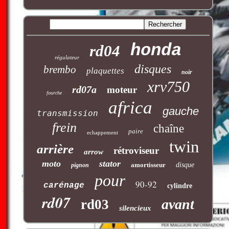
honda
rd04
régulateur
disques
brembo
plaquettes
noir
xrv750
rd07a
moteur
fourche
africa
gauche
transmission
frein
chaîne
paire
echappement
twin
arrière
rétroviseur
arrow
moto
stator
amortisseur
disque
pignon
pour
90-92
carénage
cylindre
rd07
avant
rd03
silencieux