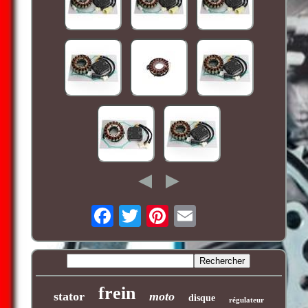
frein
stator
moto
disque
régulateur