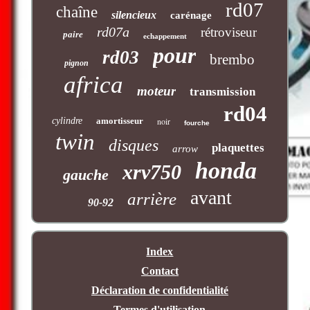
rd07
chaîne
silencieux
carénage
rd07a
rétroviseur
paire
echappement
pour
rd03
brembo
pignon
africa
moteur
transmission
rd04
cylindre
amortisseur
noir
fourche
twin
disques
plaquettes
arrow
honda
xrv750
gauche
avant
arrière
90-92
Index
Contact
Déclaration de confidentialité
Termes d'utilisation