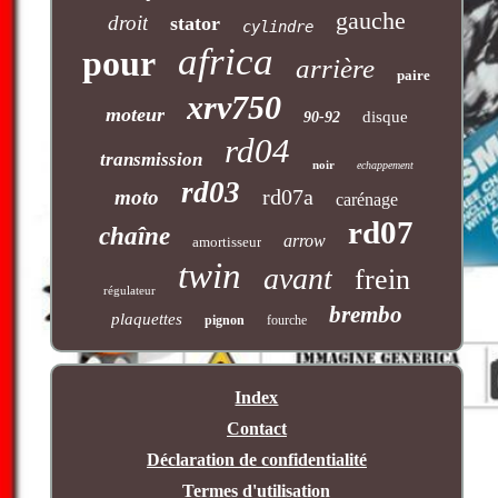
gauche
droit
stator
cylindre
africa
pour
arrière
paire
xrv750
moteur
disque
90-92
rd04
transmission
noir
echappement
rd03
rd07a
moto
carénage
rd07
chaîne
arrow
amortisseur
twin
avant
frein
régulateur
brembo
plaquettes
pignon
fourche
Index
Contact
Déclaration de confidentialité
Termes d'utilisation