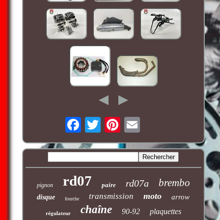
rd07
brembo
rd07a
paire
pignon
moto
transmission
arrow
disque
fourche
chaîne
90-92
plaquettes
régulateur