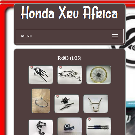
MENU
Rd03 (1/35)