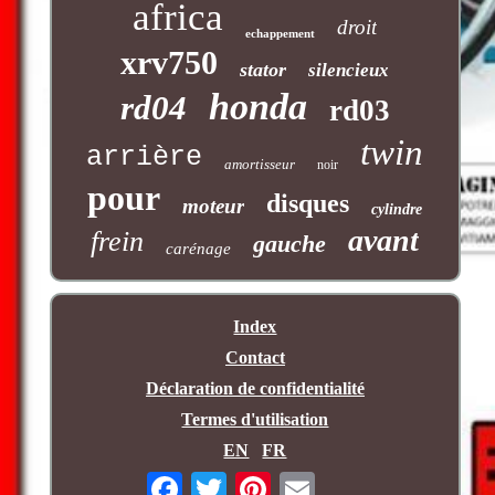
africa
droit
echappement
xrv750
stator
silencieux
honda
rd04
rd03
twin
arrière
amortisseur
noir
pour
disques
moteur
cylindre
avant
frein
gauche
carénage
Index
Contact
Déclaration de confidentialité
Termes d'utilisation
EN
FR