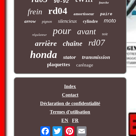
90-92
fourche
rd04
frein
amortisseur
paire
moto
silencieux
arrow
cylindre
pignon
pour
avant
noir
régulateur
rd07
arrière
chaîne
honda
stator
transmission
plaquettes
carénage
Index
Contact
Déclaration de confidentialité
Termes d'utilisation
EN
FR