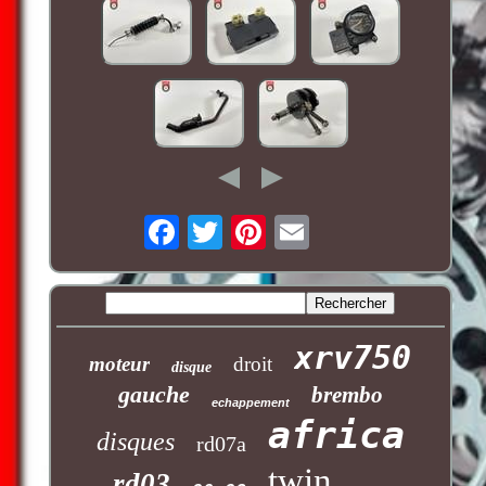
xrv750
moteur
droit
disque
gauche
brembo
echappement
africa
disques
rd07a
twin
rd03