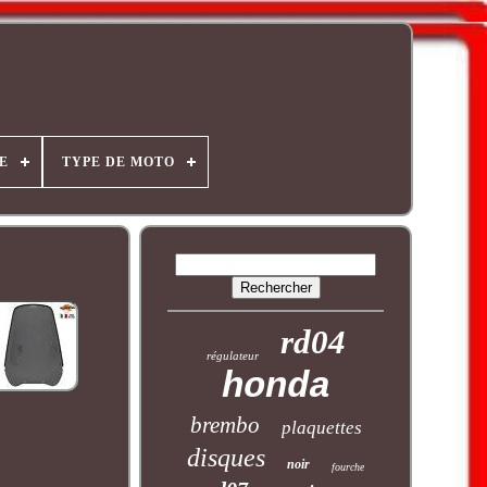
E
TYPE DE MOTO
rd04
régulateur
honda
brembo
plaquettes
disques
noir
fourche