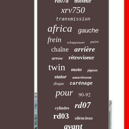
rd07a
moteur
xrv750
transmission
africa
gauche
frein
paire
echappement
arrière
chaîne
rétroviseur
arrow
twin
moto
pignon
stator
amortisseur
carénage
disque
pour
90-92
rd07
cylindre
rd03
silencieux
avant