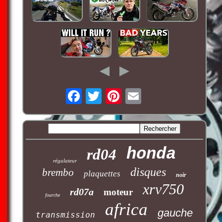
honda
rd04
régulateur
disques
brembo
plaquettes
noir
xrv750
rd07a
moteur
fourche
africa
gauche
transmission