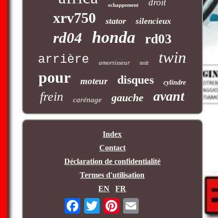
droit
echappement
xrv750
stator
silencieux
honda
rd04
rd03
twin
arrière
amortisseur
noir
pour
disques
moteur
cylindre
avant
frein
gauche
carénage
Index
Contact
Déclaration de confidentialité
Termes d'utilisation
EN
FR