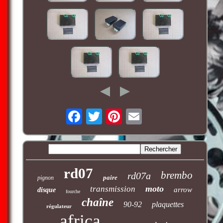
rd07
brembo
rd07a
paire
pignon
moto
transmission
arrow
disque
fourche
chaîne
90-92
plaquettes
régulateur
africa