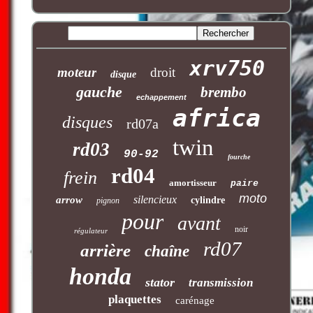
xrv750
moteur
droit
disque
gauche
brembo
echappement
africa
disques
rd07a
twin
rd03
90-92
fourche
rd04
frein
amortisseur
paire
moto
silencieux
arrow
cylindre
pignon
pour
avant
noir
régulateur
rd07
arrière
chaîne
honda
stator
transmission
plaquettes
carénage