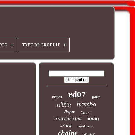
OTO
TYPE DE PRODUIT
rd07
paire
pignon
brembo
rd07a
disque
fourche
moto
transmission
arrow
régulateur
chaîne
90-92