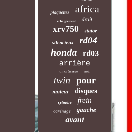
africa
plaquettes
droit
echappement
xrv750
stator
rd04
silencieux
honda
rd03
arrière
amortisseur
noir
twin
pour
disques
moteur
frein
cylindre
gauche
carénage
avant