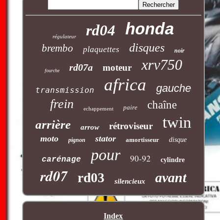
honda
rd04
régulateur
disques
brembo
plaquettes
noir
xrv750
rd07a
moteur
fourche
africa
gauche
transmission
frein
chaîne
paire
echappement
twin
arrière
rétroviseur
arrow
moto
stator
amortisseur
disque
pignon
pour
90-92
carénage
cylindre
rd07
avant
rd03
silencieux
Index