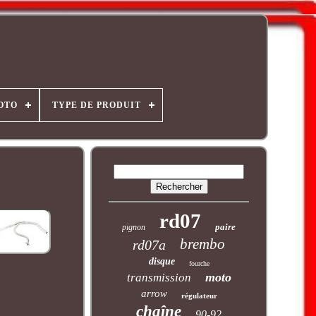
OTO
TYPE DE PRODUIT
rd07
paire
pignon
brembo
rd07a
disque
fourche
moto
transmission
arrow
régulateur
chaîne
90-92