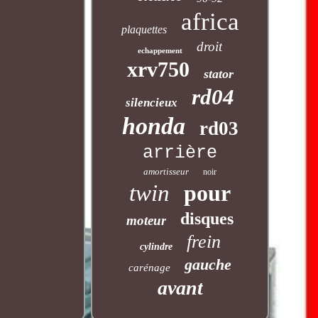
africa
plaquettes
droit
echappement
xrv750
stator
rd04
silencieux
honda
rd03
arrière
amortisseur
noir
twin
pour
disques
moteur
frein
cylindre
gauche
carénage
avant