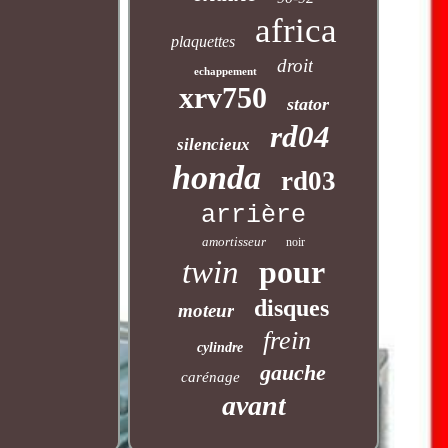
africa
plaquettes
droit
echappement
xrv750
stator
rd04
silencieux
honda
rd03
arrière
amortisseur
noir
twin
pour
disques
moteur
frein
cylindre
gauche
carénage
avant