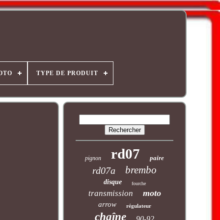
OTO
TYPE DE PRODUIT
rd07
paire
pignon
brembo
rd07a
disque
fourche
moto
transmission
arrow
régulateur
chaîne
90-92