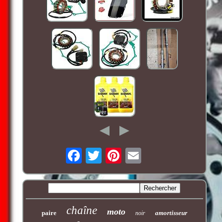
chaîne
moto
paire
amortisseur
noir