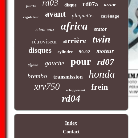
rd03
rd07a
arrow
disque
fourche
avant
plaquettes
carénage
régulateur
africa
stator
silencieux
twin
arrière
rétroviseur
disques
moteur
90-92
cylindre
pour
rd07
gauche
pignon
honda
brembo
transmission
xrv750
frein
echappement
rd04
Index
Contact