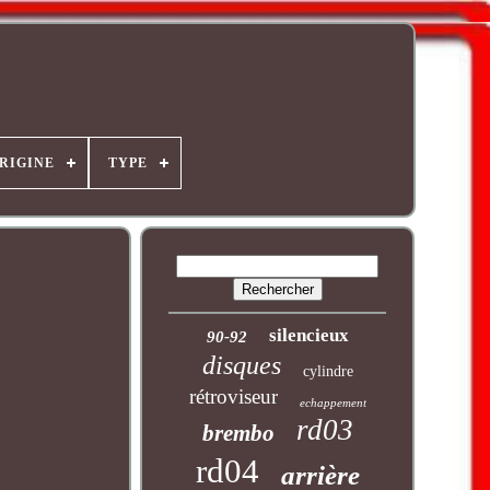
ORIGINE
TYPE
silencieux
90-92
disques
cylindre
rétroviseur
echappement
rd03
brembo
rd04
arrière