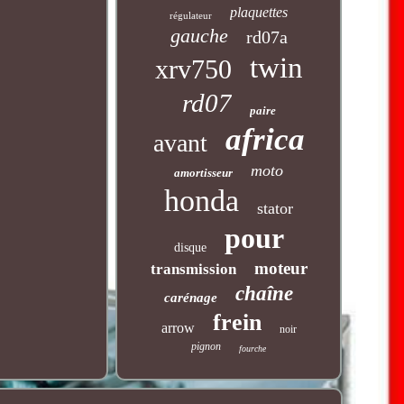
plaquettes
régulateur
gauche
rd07a
twin
xrv750
rd07
paire
africa
avant
moto
amortisseur
honda
stator
pour
disque
moteur
transmission
chaîne
carénage
frein
arrow
noir
pignon
fourche