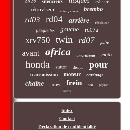
disques
silencieux
90-92
cylindre
brembo
rétroviseur
echappement
rd04
rd03
arrière
régulateur
gauche
rd07a
plaquettes
twin
xrv750
rd07
paire
africa
avant
moto
amortisseur
honda
pour
stator
disque
moteur
transmission
carénage
frein
chaîne
arrow
noir
pignon
fourche
Index
Contact
Déclaration de confidentialité