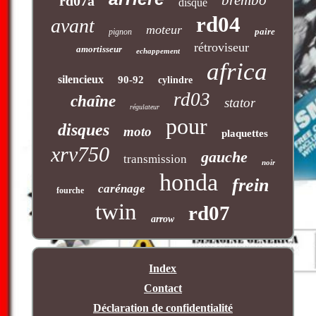
brembo
rd07a
disque
rd04
avant
moteur
paire
pignon
rétroviseur
amortisseur
echappement
africa
silencieux
90-92
cylindre
rd03
chaîne
stator
régulateur
pour
disques
moto
plaquettes
xrv750
gauche
transmission
noir
honda
frein
carénage
fourche
twin
rd07
arrow
Index
Contact
Déclaration de confidentialité