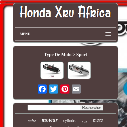
MENU
Type De Moto > Sport
moteur
moto
paire
cylindre
noir