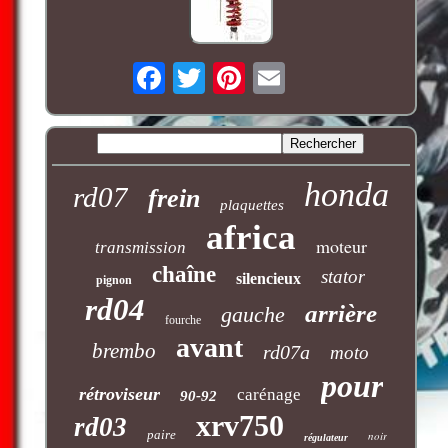
honda
rd07
frein
plaquettes
africa
moteur
transmission
chaîne
stator
silencieux
pignon
rd04
arrière
gauche
fourche
avant
brembo
rd07a
moto
pour
rétroviseur
carénage
90-92
xrv750
rd03
paire
noir
régulateur