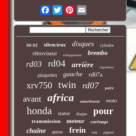
disques
silencieux
90-92
cylindre
brembo
rétroviseur
echappement
rd04
rd03
arrière
régulateur
gauche
rd07a
plaquettes
twin
xrv750
rd07
paire
africa
avant
moto
amortisseur
honda
pour
stator
disque
moteur
transmission
carénage
frein
chaîne
arrow
noir
pignon