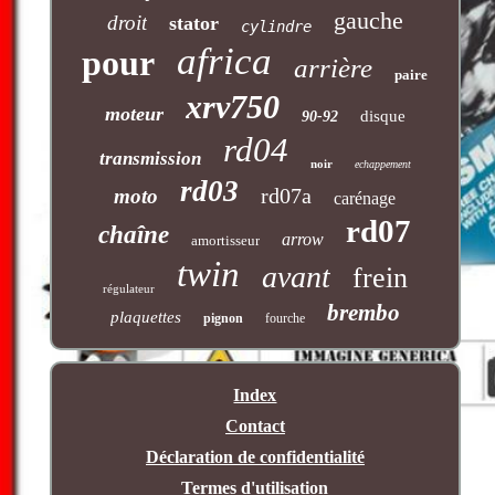
gauche
droit
stator
cylindre
africa
pour
arrière
paire
xrv750
moteur
disque
90-92
rd04
transmission
noir
echappement
rd03
rd07a
moto
carénage
rd07
chaîne
arrow
amortisseur
twin
avant
frein
régulateur
brembo
plaquettes
pignon
fourche
Index
Contact
Déclaration de confidentialité
Termes d'utilisation