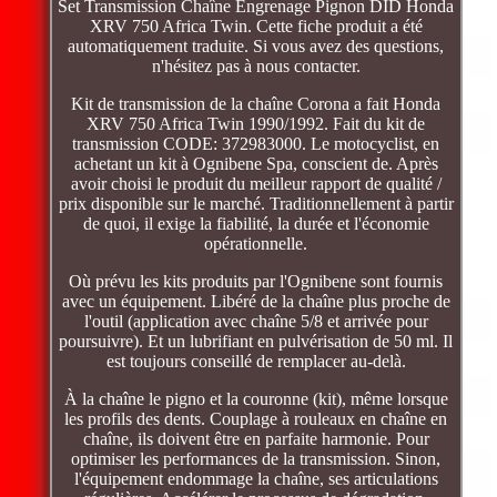
Set Transmission Chaîne Engrenage Pignon DID Honda
XRV 750 Africa Twin. Cette fiche produit a été
automatiquement traduite. Si vous avez des questions,
n'hésitez pas à nous contacter.
Kit de transmission de la chaîne Corona a fait Honda
XRV 750 Africa Twin 1990/1992. Fait du kit de
transmission CODE: 372983000. Le motocyclist, en
achetant un kit à Ognibene Spa, conscient de. Après
avoir choisi le produit du meilleur rapport de qualité /
prix disponible sur le marché. Traditionnellement à partir
de quoi, il exige la fiabilité, la durée et l'économie
opérationnelle.
Où prévu les kits produits par l'Ognibene sont fournis
avec un équipement. Libéré de la chaîne plus proche de
l'outil (application avec chaîne 5/8 et arrivée pour
poursuivre). Et un lubrifiant en pulvérisation de 50 ml. Il
est toujours conseillé de remplacer au-delà.
À la chaîne le pigno et la couronne (kit), même lorsque
les profils des dents. Couplage à rouleaux en chaîne en
chaîne, ils doivent être en parfaite harmonie. Pour
optimiser les performances de la transmission. Sinon,
l'équipement endommage la chaîne, ses articulations