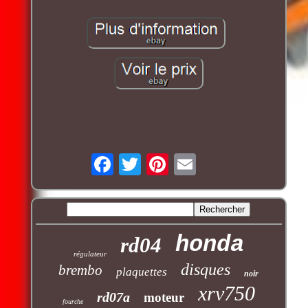
honda
rd04
régulateur
disques
brembo
plaquettes
noir
xrv750
rd07a
moteur
fourche