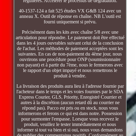
régulières. Accélérer le processus de dégradation.
40-1537-124 a fait 525 études VX G&B 124 avec un
anneau X. Outil de réponse en chaîne. NB L'outil est
fourni uniquement si prévu.
Précisément dans les kits avec chaîne 5/8 avec une
articulation pour répondre. Le paiement doit être effectué
dans les 4 jours ouvrables suivant celui de la conclusion
de l'achat. Les méthodes de paiement acceptées sont les
suivantes. En cas de non-paiement du 4ème jour, nous
ouvrirons une procédure pour ONP (soumissionnaire
non payant) et à partir du 7ème, nous le fermerons avec
le rapport d'un objet impayé et nous remettrons le
produit à vendre.
La livraison des produits aura lieu à l'adresse fournie par
l'acheteur dans le temps et les voies fournies par le SDA
Express Courier, GLS, Priority, Enregistré Courrier et
autres à la discrétion (aucun retard dû au courrier ne
répond pas). Pacco est pris ou en stock, nous vous
informerons et ferons ce qui est dans notre. Possession
pour surmonter l'empasse. Lorsque vous recevez le
produit, veuillez le tester immédiatement et nous
informer si tout va bien et si oui, nous vous demandons
de publier des commentaires positifs. Conformément au