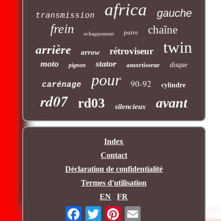
africa
gauche
transmission
frein
chaîne
paire
echappement
twin
arrière
rétroviseur
arrow
moto
stator
amortisseur
disque
pignon
pour
90-92
carénage
cylindre
rd07
avant
rd03
silencieux
Index
Contact
Déclaration de confidentialité
Termes d'utilisation
EN
FR