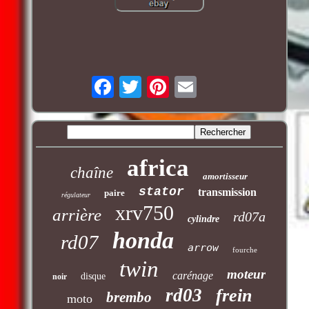
africa
chaîne
amortisseur
stator
transmission
paire
régulateur
xrv750
arrière
rd07a
cylindre
honda
rd07
arrow
fourche
twin
moteur
carénage
disque
noir
rd03
frein
brembo
moto