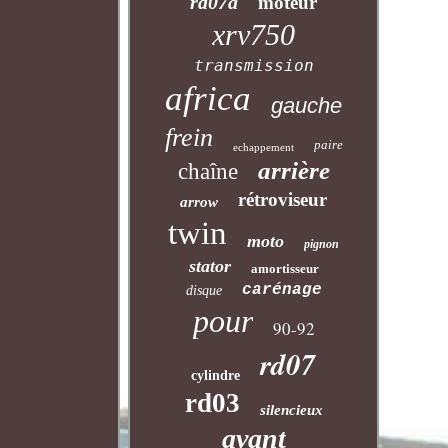
rd07a
moteur
xrv750
transmission
africa
gauche
frein
paire
echappement
arrière
chaîne
rétroviseur
arrow
twin
moto
pignon
stator
amortisseur
carénage
disque
pour
90-92
rd07
cylindre
rd03
silencieux
avant