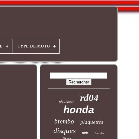
E
TYPE DE MOTO
rd04
régulateur
honda
brembo
plaquettes
disques
noir
fourche