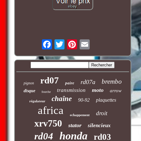
rd07
brembo
rd07a
paire
pignon
moto
transmission
arrow
disque
fourche
chaîne
90-92
plaquettes
régulateur
africa
droit
echappement
xrv750
stator
silencieux
honda
rd04
rd03