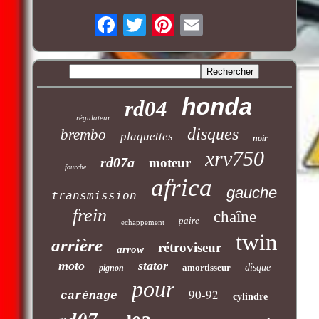
honda
rd04
régulateur
disques
brembo
plaquettes
noir
xrv750
rd07a
moteur
fourche
africa
gauche
transmission
frein
chaîne
paire
echappement
twin
arrière
rétroviseur
arrow
moto
stator
amortisseur
disque
pignon
pour
90-92
carénage
cylindre