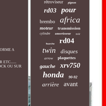
rétroviseur
pignon
pour
rd03
africa
brembo
moteur
transmission
cylindre
amortisseur
noir
rd04
fourche
twin
FORME A
disques
plaquettes
arrow
TC......
xrv750
gauche
TOCK OU SUR
honda
90-92
avant
arrière