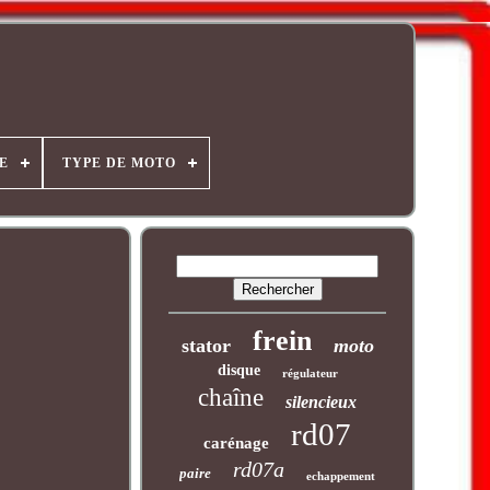
E
TYPE DE MOTO
frein
stator
moto
disque
régulateur
chaîne
silencieux
rd07
carénage
rd07a
paire
echappement