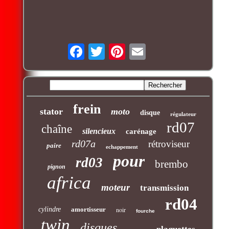
frein
stator
moto
disque
régulateur
rd07
chaîne
silencieux
carénage
rd07a
rétroviseur
paire
echappement
pour
rd03
brembo
pignon
africa
moteur
transmission
rd04
cylindre
amortisseur
noir
fourche
twin
disques