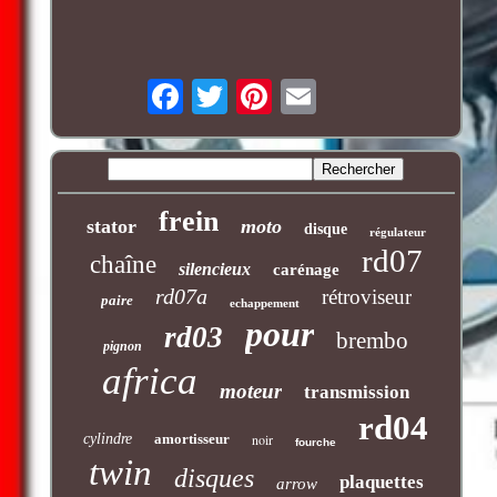
frein
stator
moto
disque
régulateur
rd07
chaîne
silencieux
carénage
rd07a
rétroviseur
paire
echappement
pour
rd03
brembo
pignon
africa
moteur
transmission
rd04
cylindre
amortisseur
noir
fourche
twin
disques
plaquettes
arrow