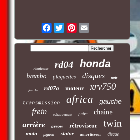
honda
rd04
régulateur
disques
brembo
plaquettes
noir
xrv750
rd07a
moteur
fourche
africa
gauche
transmission
frein
chaîne
paire
echappement
twin
arrière
rétroviseur
arrow
moto
stator
amortisseur
disque
pignon