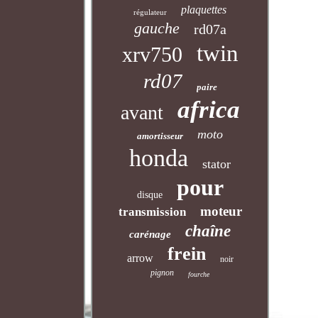
plaquettes
régulateur
gauche
rd07a
twin
xrv750
rd07
paire
africa
avant
moto
amortisseur
honda
stator
pour
disque
moteur
transmission
chaîne
carénage
frein
arrow
noir
pignon
fourche