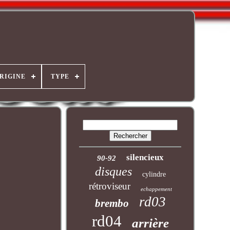
ORIGINE
TYPE
silencieux
90-92
disques
cylindre
rétroviseur
echappement
rd03
brembo
rd04
arrière