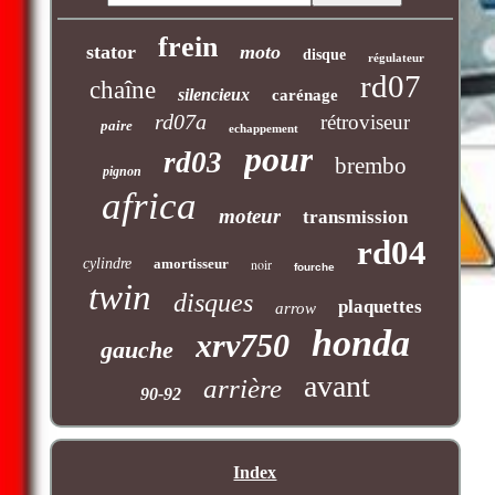
frein
stator
moto
disque
régulateur
rd07
chaîne
silencieux
carénage
rd07a
rétroviseur
paire
echappement
pour
rd03
brembo
pignon
africa
moteur
transmission
rd04
cylindre
amortisseur
noir
fourche
twin
disques
plaquettes
arrow
honda
xrv750
gauche
avant
arrière
90-92
Index