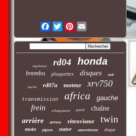
honda
rd04
régulateur
disques
brembo
plaquettes
noir
xrv750
rd07a
moteur
fourche
africa
gauche
transmission
frein
chaîne
paire
echappement
twin
arrière
rétroviseur
arrow
moto
stator
amortisseur
disque
pignon