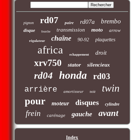
rd07
brembo
rd07a
paire
pignon
moto
transmission
arrow
disque
fourche
chaîne
90-92
plaquettes
régulateur
africa
droit
echappement
xrv750
stator
silencieux
honda
rd04
rd03
twin
arrière
amortisseur
noir
pour
disques
moteur
cylindre
avant
frein
gauche
carénage
Index