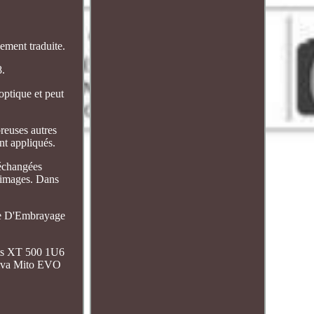
ment traduite.
8.
optique et peut
reuses autres
nt appliqués.
échangées
 images. Dans
lle D'Embrayage
ts XT 500 1U6
giva Mito EVO