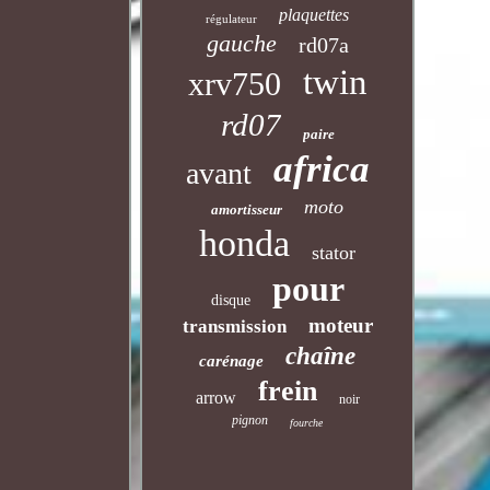
plaquettes
régulateur
gauche
rd07a
twin
xrv750
rd07
paire
africa
avant
moto
amortisseur
honda
stator
pour
disque
moteur
transmission
chaîne
carénage
frein
arrow
noir
pignon
fourche