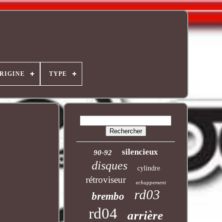
ORIGINE
TYPE
silencieux
90-92
disques
cylindre
rétroviseur
echappement
rd03
brembo
rd04
arrière