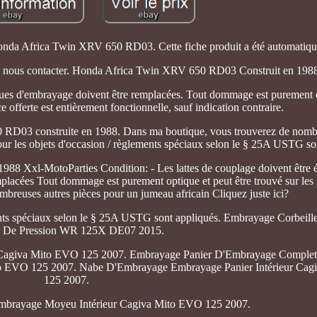
da Africa Twin XRV 650 RD03. Cette fiche produit a été automatique
s à nous contacter. Honda Africa Twin XRV 650 RD03 Construit en 198
aques d'embrayage doivent être remplacées. Tout dommage est purement 
e offerte est entièrement fonctionnelle, sauf indication contraire.
 RD03 construite en 1988. Dans ma boutique, vous trouverez de nomb
pour les objets d'occasion / règlements spéciaux selon le § 25A USTG so
8 Xxl-MotoParties Condition: - Les lattes de couplage doivent être 
mplacées Tout dommage est purement optique et peut être trouvé sur les
breuses autres pièces pour un jumeau africain Cliquez juste ici?
ements spéciaux selon le § 25A USTG sont appliqués. Embrayage Corbei
e De Pression WR 125X DE07 2015.
 Cagiva Mito EVO 125 2007. Embrayage Panier D'Embrayage Comple
o EVO 125 2007. Nabe D'Embrayage Embrayage Panier Intérieur Ca
125 2007.
mbrayage Moyeu Intérieur Cagiva Mito EVO 125 2007.