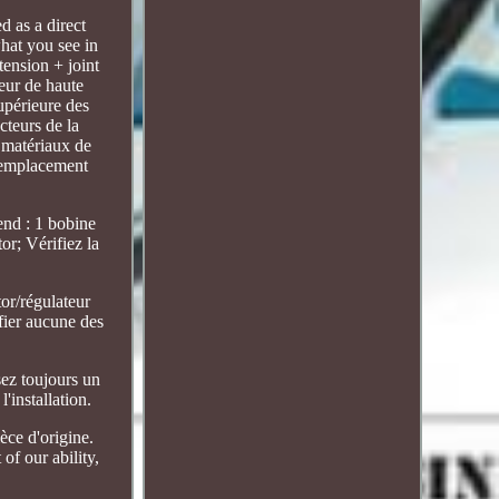
d as a direct
hat you see in
tension + joint
ur de haute
upérieure des
cteurs de la
e matériaux de
 Remplacement
end : 1 bobine
or; Vérifiez la
tor/régulateur
ifier aucune des
sez toujours un
'installation.
èce d'origine.
of our ability,