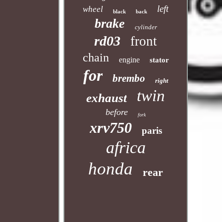
left
wheel
black
back
brake
cylinder
rd03
front
chain
engine
stator
for
brembo
right
twin
exhaust
before
fork
xrv750
paris
africa
honda
rear