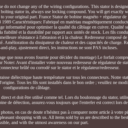
ease do not change any of the wiring configurations. This stator is designe
bolting stator in, always use locking compound. You will get exactly w
m to your original part. France Stator de bobine magnéto + régulateur de 
89 Caractéristiques: Fabriqué en matériau magnétiquement conducte
ge informatisé pour optimiser la qualité du câblage en cuivre. Qualité s
iabilité et la durabilité par rapport aux unités de stock. Les fils condu
e meilleure résistance à l'abrasion et à la chaleur. Redresseur composé d
lité. Amélioration du dissipateur de chaleur et des capacités de charge.
g-and-play, ajustement direct, les instructions ne sont PAS incluses.
image que nous avons fournie pour décider du montage) Le forfait compr
ur Noter: Avant d'installer votre nouveau redresseur de régulateur de stat
onnecteur brûlé ou corrodé sur le stator et le régulateur/redresseur.
graisse diélectrique haute température sur tous les connecteurs. Notre sta
d'origine. Tous les fils sont installés dans le bon ordre ; veuillez ne mod
configurations de câblage.
rect et doit être utilisé comme tel. Lors du boulonnage du stator, utili
 de détection, assurez-vous toujours que l'entrefer est correct lors de l
hotos, en cas de doute n'hésitez pas à comparer notre article à votre pi
easant shopping with us. All items sold by us are described to the best 
ssible, and with the utmost awareness on our part.