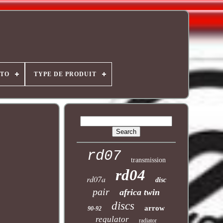
OTO
TYPE DE PRODUIT
rd07
transmission
rd04
rd07a
disc
pair
africa twin
discs
arrow
90-92
regulator
radiator