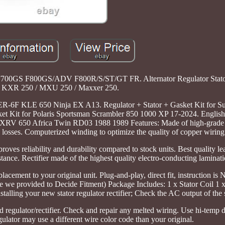
F700GS F800GS/ADV F800R/S/ST/GT FR. Alternator Regulator Stator
KXR 250 / MXU 250 / Maxxer 250.
 ER-6F KLE 650 Ninja EX A13. Regulator + Stator + Gasket Kit for 
t Kit for Polaris Sportsman Scrambler 850 1000 XP 17-2024. Englis
a XRV 650 Africa Twin RD03 1988 1989 Features: Made of high-grade
 losses. Computerized winding to optimize the quality of copper wiring
oves reliability and durability compared to stock units. Best quality l
tance. Rectifier made of the highest quality electro-conducting laminati
lacement to your original unit. Plug-and-play, direct fit, instruction i
e we provided to Decide Fitment) Package Includes: 1 x Stator Coil 1 
talling your new stator regulator rectifier; Check the AC output of the s
regulator/rectifier. Check and repair any melted wiring. Use hi-temp di
gulator may use a different wire color code than your original.