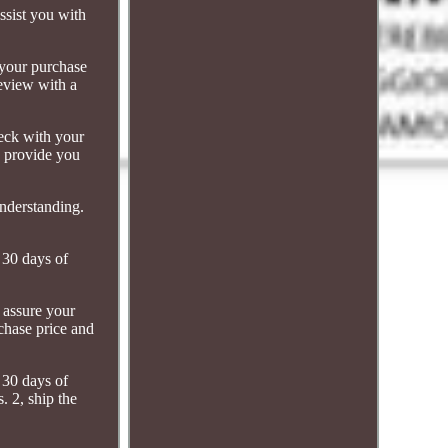
ssist you with
 your purchase
review with a
heck with your
o provide you
nderstanding.
n 30 days of
o assure your
rchase price and
n 30 days of
. 2, ship the