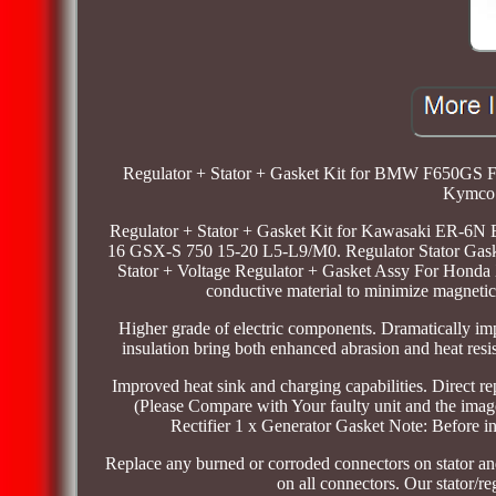
Regulator + Stator + Gasket Kit for BMW F650GS 
Kymco 
Regulator + Stator + Gasket Kit for Kawasaki ER-6N
16 GSX-S 750 15-20 L5-L9/M0. Regulator Stator Gaske
Stator + Voltage Regulator + Gasket Assy For Hond
conductive material to minimize magnetic
Higher grade of electric components. Dramatically impr
insulation bring both enhanced abrasion and heat resis
Improved heat sink and charging capabilities. Direct rep
(Please Compare with Your faulty unit and the imag
Rectifier 1 x Generator Gasket Note: Before ins
Replace any burned or corroded connectors on stator and 
on all connectors. Our stator/re