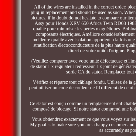
All of the wires are installed in the correct order; pl
plug-in replacement and should be used as such. When 
pictures, if in doubt do not hesitate to compare our ite
Assy pour Honda XRV 650 Africa Twin RD03 1988 19
qualité pour minimiser les pertes magnétiques. Bobina
composants électriques. Améliore considérablement la f
meilleure qualité avec isolation apportent à la fois un
stratification électroconducteurs de la plus haute qua
direct de votre unité d'origine. Plu
(Veuillez comparer avec votre unité défectueuse et l'
de stator 1 x régulateur redresseur 1 x joint de générate
sortie CA du stator. Remplacez tout c
Vérifiez et réparez tout câblage fondu. Utilisez de la 
peut utiliser un code de couleur de fil différent de celui 
Ce stator est conçu comme un remplacement enfichable di
composé de blocage. Si notre stator comprend une bobine
Vous obtiendrez exactement ce que vous voyez sur les p
My goal is to make sure you are a happy customer and pl
as accurately as po