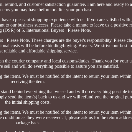
 refund, and customer satisfaction guarantee. I am here and ready to a
ncerns you may have before or after your purchase.
 have a pleasant shopping experience with us. If you are satisfied with
nt to our business success. Please take a minute to leave us a positive 
ing (DSR) of 5. International Buyers - Please Note.
 - Please Note. These charges are the buyer's responsibility. Please c
tional costs will be before bidding/buying. Buyers: We strive our best t
t reliable and affordable shipping service.
 on the courier company and local customs/duties. Thank you for your u
 sell and will do everything possible to assure you are satisfied.
ng the items. We must be notified of the intent to return your item withi
receiving the item.
 stand behind everything that we sell and will do everything possible t
simply send the item(s) back to us and we will refund you the original pu
the initial shipping costs.
ng the items. We must be notified of the intent to return your item withi
 condition as they were received. 1, please ask us for the return address
package back.