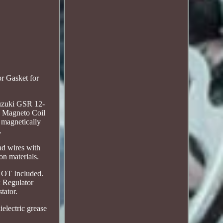
 Gasket for
Suzuki GSR 12-
h Magneto Coil
 magnetically
.
ead wires with
on materials.
s NOT Included.
x Regulator
tator.
electric grease