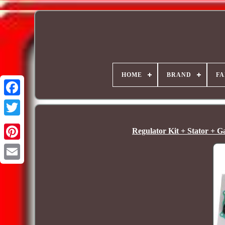
HOME
BRAND
FA
Regulator Kit + Stator + 